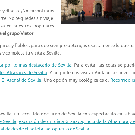
 y dinero. ¡No encontrarás
te! No te quedes sin viaje.
laza en nuestros populares
a el grupo Viator
.
guros y fiables, para que siempre obtengas exactamente lo que ha
y completa tu visita a Sevilla.
ta por lo más destacado de Sevilla
. Para evitar las colas se pued
les Alcázares de Sevilla
. Y no podemos visitar Andalucía sin ver u
El Arenal de Sevilla
. Una opción muy ecológica es el
Recorrido e
evilla; un recorrido nocturno de Sevilla con espectáculo en tabla
 Sevilla
;
excursión de un día a Granada, incluida la Alhambra y e
alida desde el hotel al aeropuerto de Sevilla
.