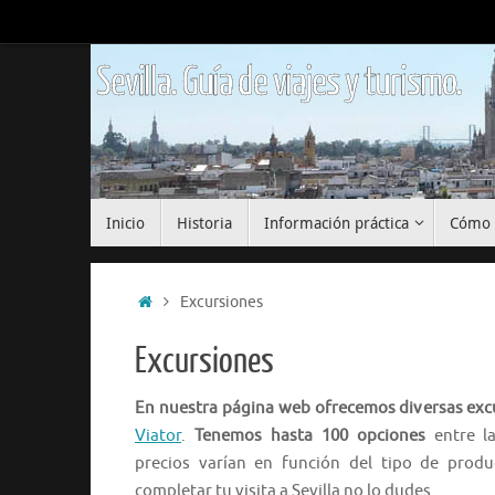
Saltar
al
contenido
Sevilla. Guía de viajes y turismo.
Saltar
Inicio
Historia
Información práctica
Cómo 
al
contenido
Inicio
Excursiones
Excursiones
En nuestra página web ofrecemos diversas excu
Viator
.
Tenemos hasta 100 opciones
entre la
precios varían en función del tipo de produc
completar tu visita a Sevilla no lo dudes.