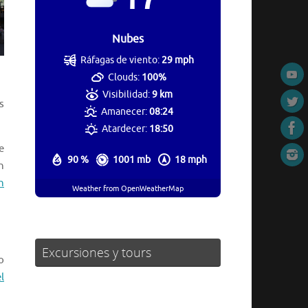
Nubes
Ráfagas de viento:
29 mph
Clouds:
100%
Visibilidad:
9 km
s
Amanecer:
08:24
Atardecer:
18:50
e
90 %
1001 mb
18 mph
n
n
Weather from OpenWeatherMap
Excursiones y tours
o
l