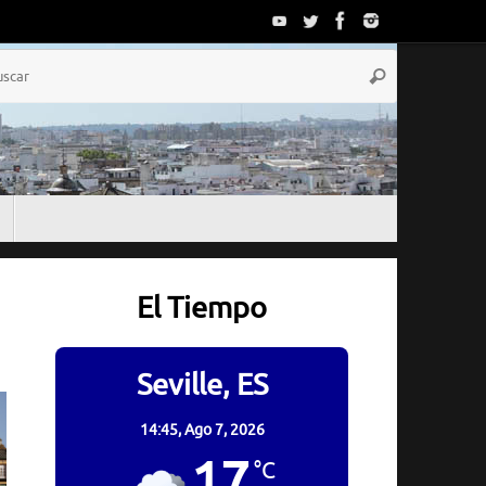
Búsqueda
Buscar
para:
El Tiempo
Seville, ES
14:45,
Ago 7, 2026
17
°C