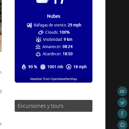
Nubes
Ráfagas de viento:
29 mph
Clouds:
100%
Visibilidad:
9 km
Amanecer:
08:24
Atardecer:
18:50
90 %
1001 mb
18 mph
n
Weather from OpenWeatherMap
d
Excursiones y tours
e