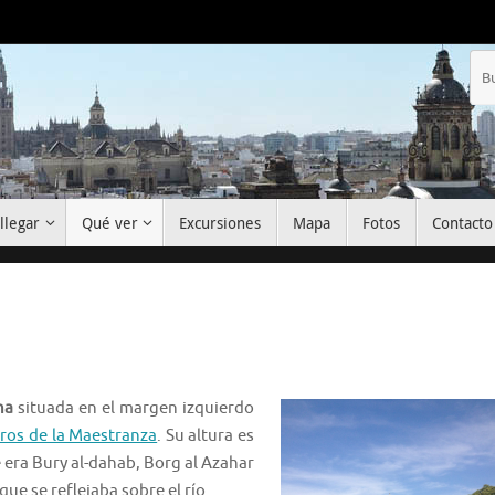
llegar
Qué ver
Excursiones
Mapa
Fotos
Contacto
na
situada en el margen izquierdo
oros de la Maestranza
. Su altura es
era Bury al-dahab, Borg al Azahar
que se reflejaba sobre el río.