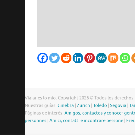
Viajar es lo mío. Copyright 2026 © Todos los derechos
Nuestras guías:
Ginebra
|
Zurich
|
Toledo
|
Segovia
|
Ta
Páginas de interés:
Amigos, contactos y conocer gent
personnes
|
Amici, contatti e incontrare persone
|
Freu