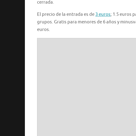
cerrada.
El precio de la entrada es de
3 euros
; 1.5 euros 
grupos. Gratis para menores de 6 años y minusvál
euros.