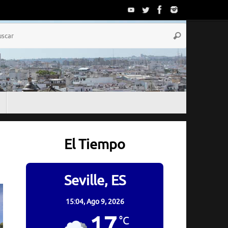
Búsqueda
Buscar
para:
El Tiempo
Seville, ES
15:04,
Ago 9, 2026
17
°C