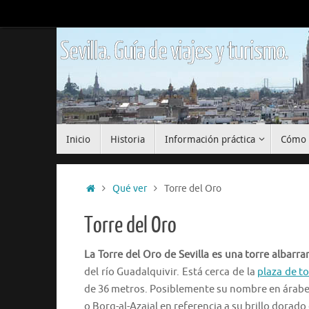
Saltar
al
contenido
Sevilla. Guía de viajes y turismo.
Saltar
Inicio
Historia
Información práctica
Cómo 
al
contenido
Inicio
Qué ver
Torre del Oro
Torre del Oro
La Torre del Oro de Sevilla es una torre albarra
del río Guadalquivir. Está cerca de la
plaza de t
de 36 metros. Posiblemente su nombre en árabe 
o Borg-al-Azajal en referencia a su brillo dorado 