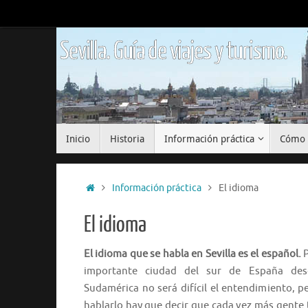
Saltar
al
contenido
Sevilla. Guía de viajes y turismo.
Saltar
Inicio
Historia
Información práctica
Cómo 
al
contenido
Inicio
Información práctica
El idioma
El idioma
El idioma que se habla en Sevilla es el español.
P
importante ciudad del sur de España des
Sudamérica no será difícil el entendimiento, 
hablarlo hay que decir que cada vez más gente