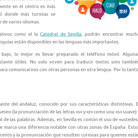
mente en el centro es más
llí donde más turistas se
 de varios idiomas.
ntativos como el la
Catedral de Sevilla
, podrán encontrar much
ioguías están disponibles en las lenguas más importantes.
ajo, lo mejor es llevar preparado el teléfono móvil. Alguna
stante útiles. No solo sirven para traducir textos sino tambié
para comunicarnos con otras personas en otra lengua. Por lo tanto
ante del andaluz, conocido por sus características distintivas. E
seseo (la pronunciación de las letras «s» y «z» como una «s» suave) 
nal de las palabras. Además, en Sevilla es común el uso de «ustedes
ue marca una diferencia notable con otras zonas de España. Esto
acento y la pronunciación que resulten curiosas para quienes está