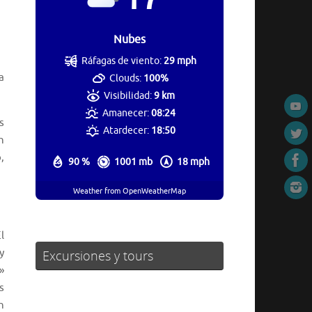
Nubes
Ráfagas de viento:
29 mph
a
Clouds:
100%
Visibilidad:
9 km
Amanecer:
08:24
s
Atardecer:
18:50
n
,
90 %
1001 mb
18 mph
Weather from OpenWeatherMap
l
y
Excursiones y tours
»
s
n