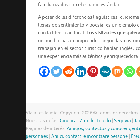
familiarizados con el español estándar.
A pesar de las diferencias lingüísticas, el idioma
llenas de sentimiento y poesía, es un ejemplo
con la identidad local.
Los visitantes que quiera
un medio para comprender mejor las costumb
trabajan en el sector turístico hablan inglés,
una experiencia más auténtica y enriquecedora.
Viajar es lo mío. Copyright 2026 © Todos los derechos
Nuestras guías:
Ginebra
|
Zurich
|
Toledo
|
Segovia
|
Ta
Páginas de interés:
Amigos, contactos y conocer gent
personnes
|
Amici, contatti e incontrare persone
|
Freu