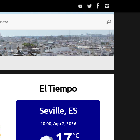
Búsqueda
Buscar
para:
El Tiempo
Seville, ES
10:00,
Ago 7, 2026
17
°C