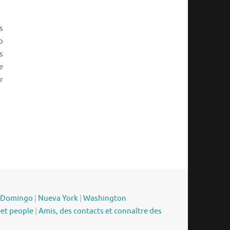
s
o
s
e
r
 Domingo
|
Nueva York
|
Washington
eet people
|
Amis, des contacts et connaître des