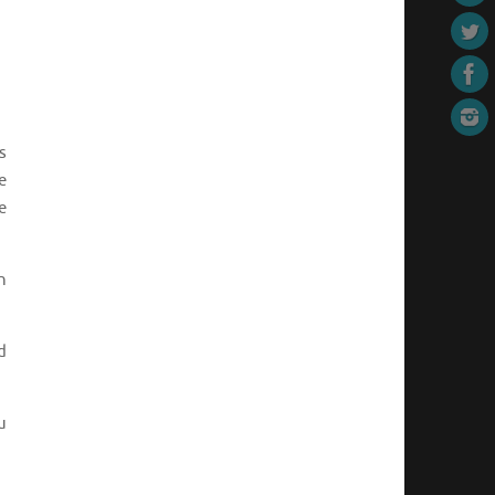
s
e
e
n
d
u