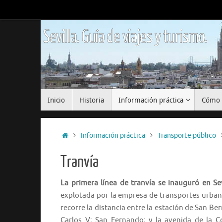
Saltar
al
contenido
Sevilla. Guía de viajes y turismo.
Saltar
Inicio
Historia
Información práctica
Cómo 
al
contenido
Inicio
Información práctica
Transporte público
Tranvía
La primera línea de tranvía se inauguró en Se
explotada por la empresa de transportes urba
recorre la distancia entre la estación de San Ber
Carlos V; San Fernando; y la avenida de la Co