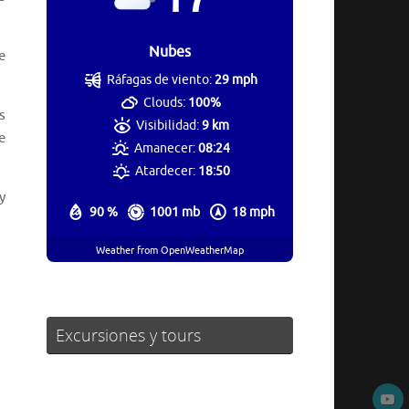
Nubes
e
Ráfagas de viento:
29 mph
Clouds:
100%
s
Visibilidad:
9 km
e
Amanecer:
08:24
Atardecer:
18:50
y
90 %
1001 mb
18 mph
Weather from OpenWeatherMap
Excursiones y tours