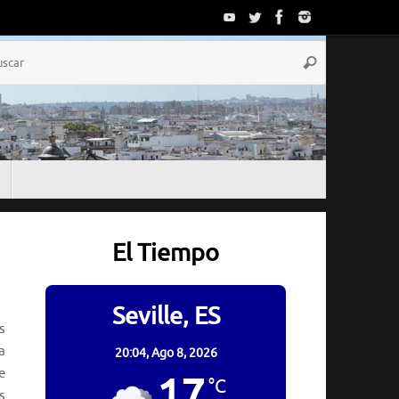
Búsqueda
Buscar
para:
El Tiempo
Seville, ES
s
a
20:04,
Ago 8, 2026
e
17
°C
s