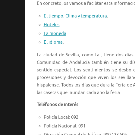
En concreto, os vamos a facilitar esta informaci
El tiempo. Clima y temperatura
.
Hoteles
.
La moneda
.
El idioma
.
La ciudad de Sevilla, como tal, tiene dos días 
Comunidad de Andalucía también tiene su día f
sentido especial. Los sentimientos se desbo
procesiones y devoción que viven los sevillan
hispalense. Todos los días que dura la Feria de
las casetas que inundan cada año la feria.
Teléfonos de interés
:
Policía Local: 092
Policía Nacional: 091
Dirección General de Tráfico: 900 123 505