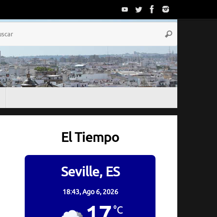
Búsqueda
Buscar
para:
El Tiempo
Seville, ES
18:43,
Ago 6, 2026
17
°C