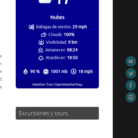
Nubes
Ráfagas de viento:
29 mph
Clouds:
100%
Visibilidad:
9 km
Amanecer:
08:24
a
Atardecer:
18:50
n
e
90 %
1001 mb
18 mph
d
Weather from OpenWeatherMap
s
Excursiones y tours